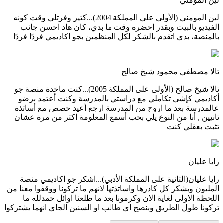
لين المومني
لين المومني (الأولى على المملكة 2004)...كتير وفرتلي وقت كونه
الفيديو بالبيت وبقدر احضره وقت ما بدي، كان هاد احسن جانب
بالمنصة، بدي اتقدم بالشكر لكل المنظمين بجو اكاديمي فردًا فردًا
تالا مصطفى محمود شيخ صالح
تالا شيخ صالح (الأولى على المملكة 2005)...كنت ماخدة منصة جو
أكاديمي كإشي تكاملي مع دراستي بالمدرسة وكنت أعتمد برضو
عالمدرسة بعد ما اروح من المدرسة ارجع أعيد حصص مع أساتذة
تانيين , أنا من النوع يلي بحب أسمع المعلومة اكتر من مرة عشان
تثبت بعقلي كنت
رايا عليان
رايا عليان(الثانية على المملكة الأدبي)...اشكر جو اكاديمي منصة
المليون وبشكر كل كادرها واساتذتها لانهم ما تركونا ووقفوا معنا من
اللحظة الاولى لغاية الان وكرمونا بعد ما طلعنا اوائل حمدلله ما
تركونا طول الطريق وبنصح اي طالب او السنين الجاي انهما يشتركوا