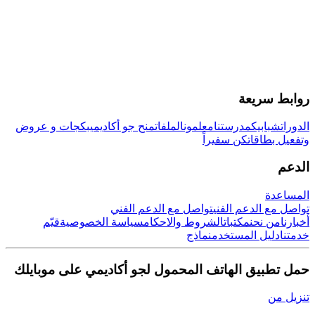
روابط سريعة
الدورات
شبابيك
مدرستنا
معلمون
الملفات
منح جو أكاديمي
بكجات و عروض
وتفعيل بطاقات
كن سفيراً
الدعم
المساعدة
تواصل مع الدعم الفني
تواصل مع الدعم الفني
أخبارنا
من نحن
مكتبات
الشروط والاحكام
سياسة الخصوصية
قيّم
خدمتنا
دليل المستخدم
نماذج
حمل تطبيق الهاتف المحمول لجو أكاديمي على موبايلك
تنزيل من