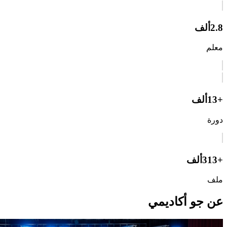
2.8
ألف
معلم
+13
ألف
دورة
+313
ألف
ملف
عن جو أكاديمي