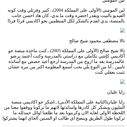
لين المومني
لين المومني (الأولى على المملكة 2004)...كتير وفرتلي وقت كونه
الفيديو بالبيت وبقدر احضره وقت ما بدي، كان هاد احسن جانب
بالمنصة، بدي اتقدم بالشكر لكل المنظمين بجو اكاديمي فردًا فردًا
تالا مصطفى محمود شيخ صالح
تالا شيخ صالح (الأولى على المملكة 2005)...كنت ماخدة منصة جو
أكاديمي كإشي تكاملي مع دراستي بالمدرسة وكنت أعتمد برضو
عالمدرسة بعد ما اروح من المدرسة ارجع أعيد حصص مع أساتذة
تانيين , أنا من النوع يلي بحب أسمع المعلومة اكتر من مرة عشان
تثبت بعقلي كنت
رايا عليان
رايا عليان(الثانية على المملكة الأدبي)...اشكر جو اكاديمي منصة
المليون وبشكر كل كادرها واساتذتها لانهم ما تركونا ووقفوا معنا من
اللحظة الاولى لغاية الان وكرمونا بعد ما طلعنا اوائل حمدلله ما
تركونا طول الطريق وبنصح اي طالب او السنين الجاي انهما يشتركوا