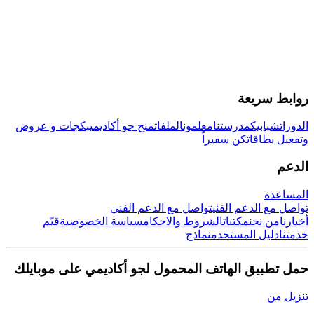
روابط سريعة
الدورات
شبابيك
مدرستنا
معلمون
الملفات
منح جو أكاديمي
بكجات و عروض
وتفعيل بطاقات
كن سفيراً
الدعم
المساعدة
تواصل مع الدعم الفني
تواصل مع الدعم الفني
أخبارنا
من نحن
مكتبات
الشروط والاحكام
سياسة الخصوصية
قيّم
خدمتنا
دليل المستخدم
نماذج
حمل تطبيق الهاتف المحمول لجو أكاديمي على موبايلك
تنزيل من