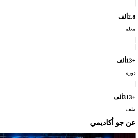
2.8
ألف
معلم
+13
ألف
دورة
+313
ألف
ملف
عن جو أكاديمي