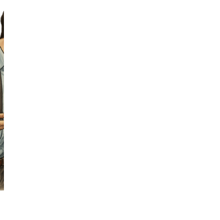
ولكتابة نصّ جدليّ استعنْ بالمخطّط